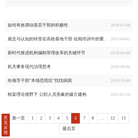
如何有效调动基层干部的积极性
2018-05-08
观念与认知的转变在高校基地干部 短期培训中的重要性
2015-04-02
新时代推进机构编制管理改革的关键环节
2018-04-06
机关事务现代治理思考
2020-09-04
给领导干部“本领恐慌症”找找病因
2018-10-09
框架理论视野下 公职人员形象的媒介建构
2021-03-10
意
第一页
1
2
3
4
5
6
7
8
...
12
13
见
反
最后页
馈