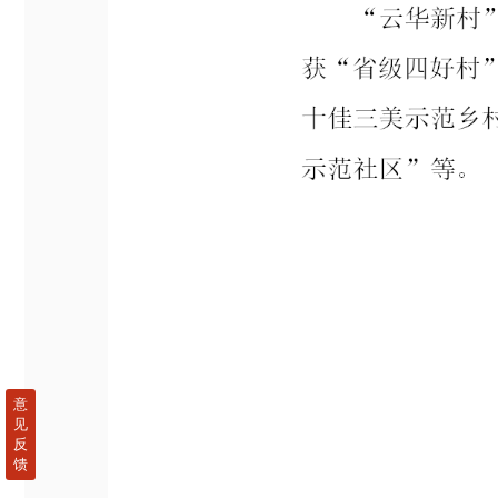
意
见
反
馈