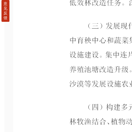
意
见
反
馈