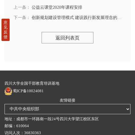
上一条：
公益云课堂2020年课程安排
下一条：
创新规划建设管理模式 建设践行新发展理念的公园城市示范区
意
见
反
馈
返回列表页
四川大学全国干部教育培训基地
蜀ICP备10024081
友情链接
地址：成都市一环路南一段24号四川大学望江校区东区
邮编：610064
访问人次：36830363