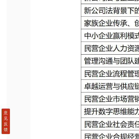
意
见
反
馈