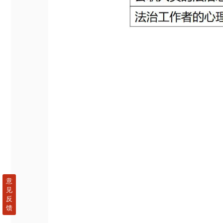
意
见
反
馈