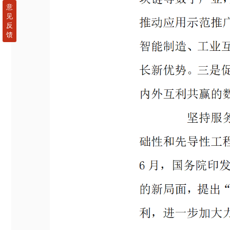
意
见
反
馈