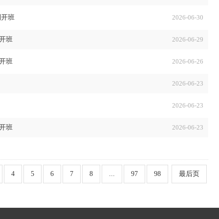
利开班
2026-06-30
开班
2026-06-29
开班
2026-06-26
2026-06-23
2026-06-23
开班
2026-06-23
4
5
6
7
8
...
97
98
最后页