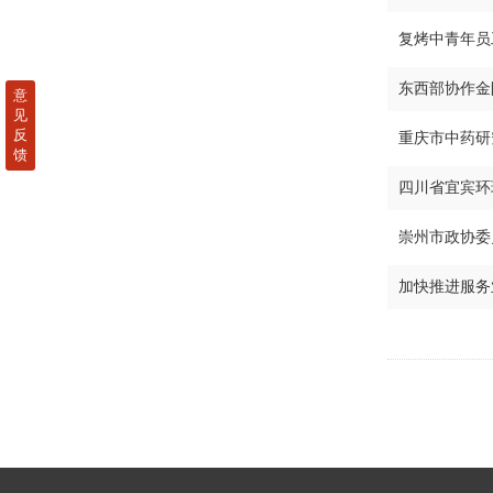
复烤中青年员
东西部协作金
意
见
反
重庆市中药研
馈
四川省宜宾环
崇州市政协委
加快推进服务